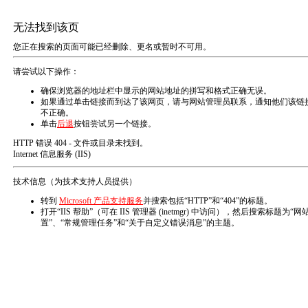
无法找到该页
您正在搜索的页面可能已经删除、更名或暂时不可用。
请尝试以下操作：
确保浏览器的地址栏中显示的网站地址的拼写和格式正确无误。
如果通过单击链接而到达了该网页，请与网站管理员联系，通知他们该链
不正确。
单击
后退
按钮尝试另一个链接。
HTTP 错误 404 - 文件或目录未找到。
Internet 信息服务 (IIS)
技术信息（为技术支持人员提供）
转到
Microsoft 产品支持服务
并搜索包括“HTTP”和“404”的标题。
打开“IIS 帮助”（可在 IIS 管理器 (inetmgr) 中访问），然后搜索标题为“网
置”、“常规管理任务”和“关于自定义错误消息”的主题。